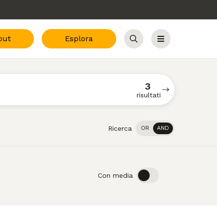
out
Esplora
Cerca
Menu
3
risultati
Ricerca
OR
AND
OFF
ON
Con media