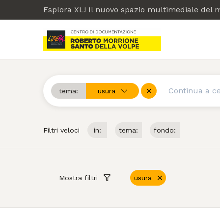
Esplora XL! Il nuovo spazio multimediale del
tema:
usura
Cerca
Rimuovi
Filtri veloci
in:
tema:
fondo:
Mostra filtri
usura