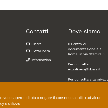
Contatti
Dove siamo
Libera
Il Centro di
documentazione è a
ExtraLibera
Roma, in via Stamira 5.
Informazioni
Per contattarci:
extralibera@libera.it
Per consultare la privac
policy di Libera si acce
da
qui
 Se vuoi saperne di più o negare il consenso a tutti o ad alcuni
cy e utilizzo