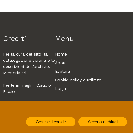
Crediti
Menu
Per la cura del sito, la
Home
catalogazione libraria e le
About
descrizioni dell'archivio:
Esplora
Memoria srl
Cookie policy e utilizzo
Per le immagini:
Claudio
Login
Riccio
y
de
Grafica: Francesco
Iandolo
Gestisci i cookie
Accetta e chiudi