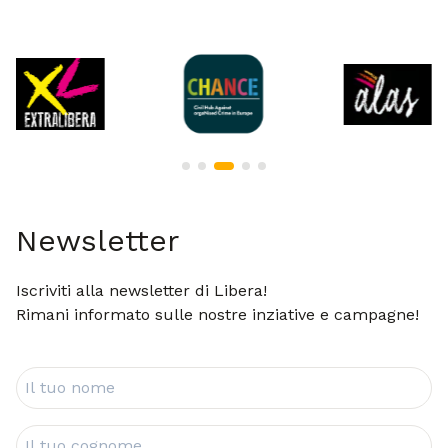
MATERIALI!
Carica
Per approfondire