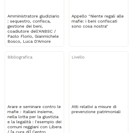
Amministratore giudiziario
Appello "Niente regali alle
: sequestro, confisca,
mafie: i beni confiscati
gestione dei beni,
sono cosa nostra"
coadiutore dell'ANBSC /
Paolo Florio, Gianmichele
Bosco, Luca D'Amore
Bibliografica
Livello
Arare e seminare contro le
Atti relativi a misure di
mafie : Italiani insieme,
prevenzione patrimoniali
nella lotta per la giustizia
e la legalità : l'esempio dei
comuni reggiani con Libera
/ [a cura di] Centro