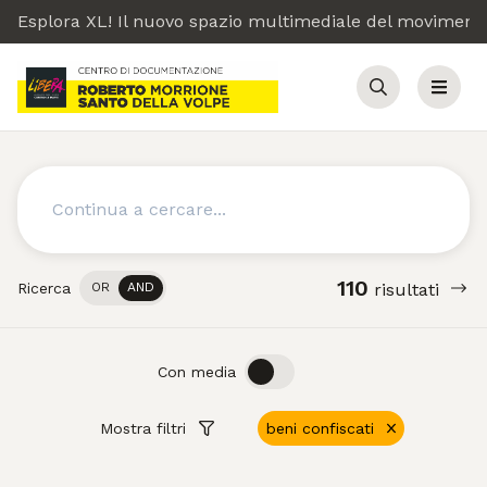
Esplora XL! Il nuovo spazio multimediale del moviment
Cerca
Menu
Cerca
110
Ricerca
OR
AND
risultati
OFF
ON
Con media
Mostra filtri
beni confiscati